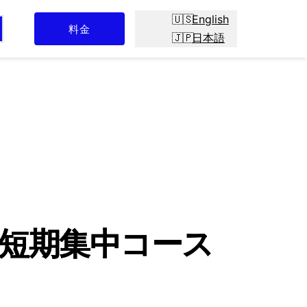
English
料金
日本語
グの短期集中コース