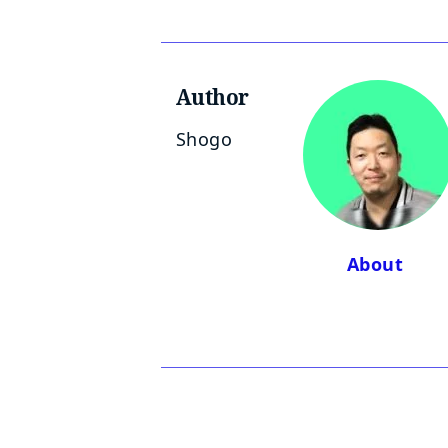
三角関数
代数学
Author
統計学
Shogo
RESOURCE TYPE
ワークシート
動画
About 
記事