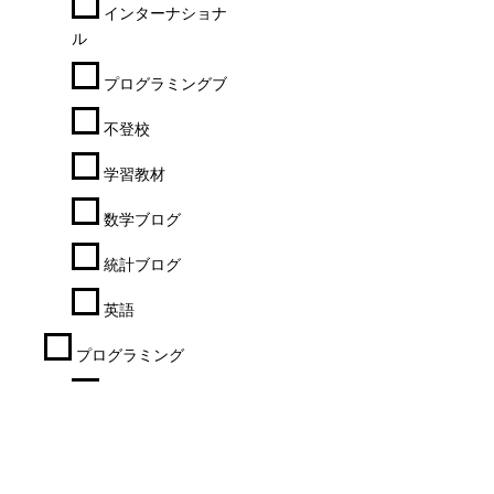
インターナショナルスクー
ル
プログラミングブログ
不登校
学習教材
数学ブログ
統計ブログ
英語
プログラミング
ワークシート
短期集中コース
数学