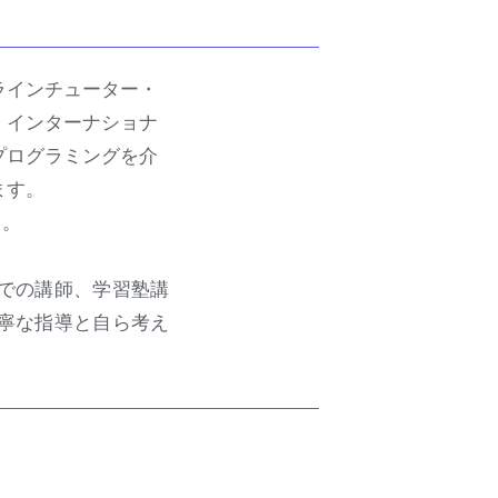
ラインチューター・
、インターナショナ
プログラミングを介
ます。
）。
での講師、学習塾講
寧な指導と自ら考え